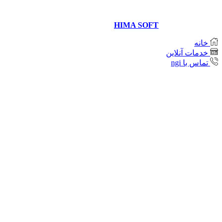
Copyright © 2021 Neda Gostar Imeni
Website designer and management
HIMA SOFT
خانه
خدمات آنلاین
تماس با ngi