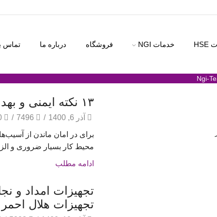
HSE
خدمات NGI
فروشگاه
درباره ما
تماس با
۱۳ نکته ایمنی و بهداشت محیط کار
آذر 6, 1400
/
7496
/
0
برای در امان ماندن از آسیب‌
محیط کار بسیار ضروری و الزا
ادامه مطلب
تجهیزات امداد و نج
تجهیزات هلال احمر