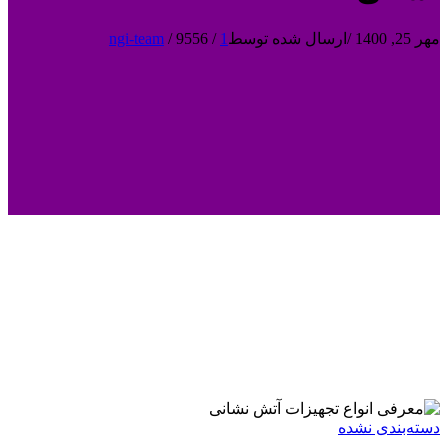
مهر 25, 1400
/
ارسال شده توسط
1
/
9556
/
ngi-team
دسته‌بندی نشده