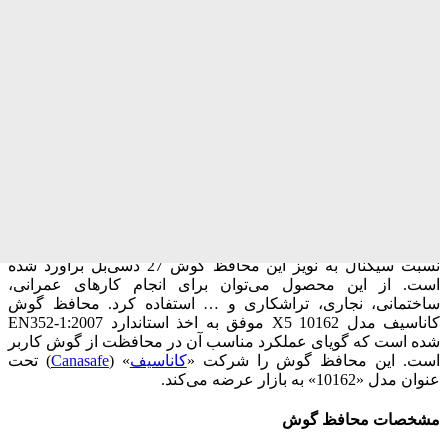
محافظ گوش
محافظ گوش کاناسیف مدل X5 10162
اگر شغل شما ایجاب می‌کند در شرایطی با آلودگی صوتی زیاد کار
کنید بهتر است برای جلوگیری از آسیب دیدن گوش‌هایتان از
ت
جهیزات ایمنی مناسب
استفاده کنید. محافظ گوش فوق یکی از
تجهیزات کاربردی است که به‌این منظور تولید می‌شود. این محافظ
گوش به‌شکل
روگوشی
طراحی شده است و از
بالشتک‌هایی نرم و
بزرگ برای کاهش میزان صدا
برخوردار است. برای استفاده از این
محافظ گوش نیازی به کلاه ندارید و باید آن را به‌شکلی مستقیم روی
سر خود قرار دهید. بخش اتصال دهنده‌ی بالشتک‌ها نیز به ساختاری
فومی مجهز شده است تا فشار زیادی به سر کاربر وارد نشود.
نسبت سیگنال به نویز این محافظ گوش 27 دسی‌بل برآورد شده
است. از این محصول می‌توان برای انجام کارهای عمرانی،
ساختمانی، نجاری، تراشکاری و … استفاده کرد. محافظ گوش
کاناسیف مدل 10162 X5 موفق به اخذ استاندارد EN352-1:2007
شده است که گویای عملکرد مناسب آن در محافظت از گوش کاربر
است. این محافظ گوش را شرکت «
کاناسیف
» (
Canasafe
) تحت
عنوان مدل «10162» به بازار عرضه می‌کند.
مشخصات محافظ گوش