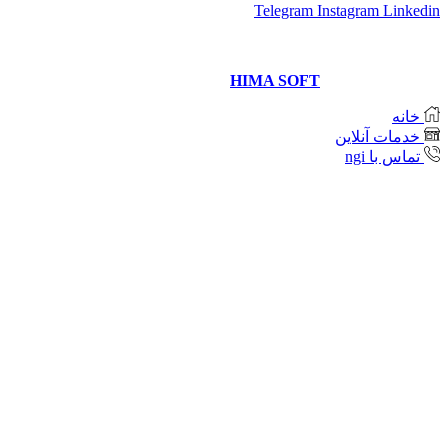
Telegram
Instagram
Linkedin
Copyright © 2021 Neda Gostar Imeni
Website designer and management
HIMA SOFT
خانه
خدمات آنلاین
تماس با ngi