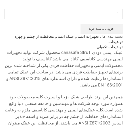
عینک
ایمنی
کاناسیف
مدل
Strut
افزودن به سبد خرید
عدد
دسته بندی ها :
تجهیزات ایمنی
,
عینک ايمنی
,
محافظت از چشم و چهره
توضیحات
توضیحات تکمیلی
عینک ایمنی دودی canasafe StruT محصول شرکت تولید تجهیزات
ایمنی مهندسی کاناسیف کانادا می باشد.کاناسیف با تولید
محصولات ایمنی و تجهیزات حفاظت فردی یکی از شناخته شده ترین
برندهای تجهیز حفاظت فردی می باشد. در ساخت این عینک تمامی
استانداردها رعایت شده و دارای استاندارد های ANSI Z87.1:2015 و
EN 166:2001 می باشد.
همچنین این برند طراحی شیک ، زیبا و اسپرت کلیه محصولات خود
همواره مورد توجه شرکت ها و مهندسین و جامعه صنعتی دنیا واقع
شده است.کلیه عینک‌های ایمنی و مهندسی کاناسیف ملزم به رعایت
استانداردهای حفاظت از چشم چه در برابر ضربه و اشعه uv بر
اساس ANSI Z87.1:2003 می باشند. از محافظت این عینک میتوان