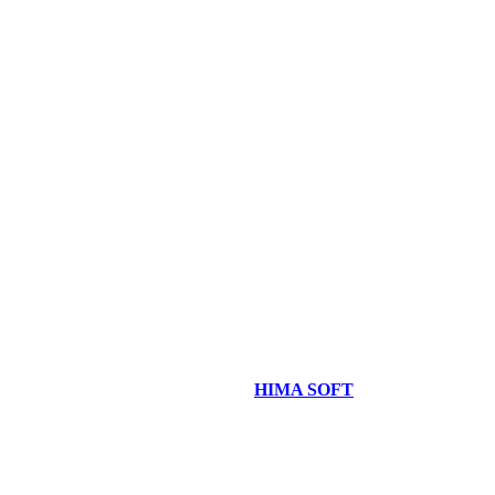
Copyright © 2021 Neda Gostar Imeni
Website designer and management
HIMA SOFT